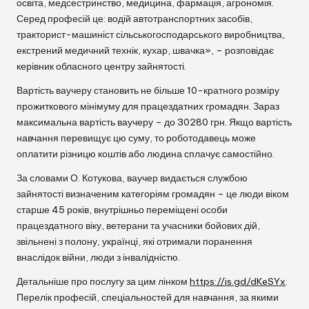
освіта, медсестринство, медицина, фармація, агрономія.
Серед професій це: водій автотранспортних засобів,
тракторист-машиніст сільськогосподарського виробництва,
екстрений медичний технік, кухар, швачка», – розповідає
керівник обласного центру зайнятості.
Вартість ваучеру становить не більше 10-кратного розміру
прожиткового мінімуму для працездатних громадян. Зараз
максимальна вартість ваучеру – до 30280 грн. Якщо вартість
навчання перевищує цю суму, то роботодавець може
оплатити різницю коштів або людина сплачує самостійно.
За словами О. Котукова, ваучер видається службою
зайнятості визначеним категоріям громадян – це люди віком
старше 45 років, внутрішньо переміщені особи
працездатного віку, ветерани та учасники бойових дій,
звільнені з полону, українці, які отримали поранення
внаслідок війни, люди з інвалідністю.
Детальніше про послугу за цим лінком
https://is.gd/dKeSYx
.
Перелік професій, спеціальностей для навчання, за якими