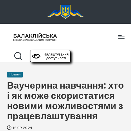
Перейти
до
вмісту
Б
офіційний
сайт
а
Налаштування
доступності
л
Опубліковано
Новини
а
у
Ваучерина навчання: хто
к
і як може скористатися
л
новими можливостями з
і
працевлаштування
й
с
12.09.2024