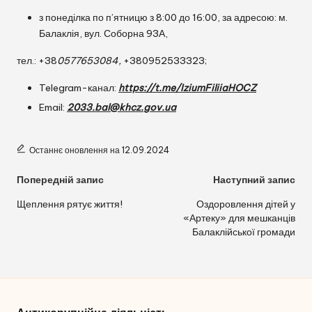
з понеділка по п’ятницю з 8:00 до 16:00, за адресою: м.
Балаклія, вул. Соборна 93А,
тел.: +38
0577653084
,
+380952533323;
Telegram-канал:
https://t.me/IziumFiliiaHOCZ
Email:
2033.bal@khcz.gov.ua
Останнє оновлення на 12.09.2024
Навігація
Попередній запис
Наступний запис
по
Щеплення рятує життя!
Оздоровлення дітей у
«Артеку» для мешканців
запису
Балаклійської громади