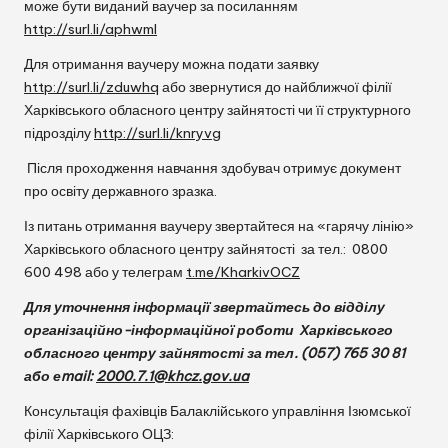
може бути виданий ваучер за посиланням
http://surl.li/aphwml
Для отримання ваучеру можна подати заявку
http://surl.li/zduwhq
або звернутися до найближчої філії
Харківського обласного центру зайнятості чи її структурного
підрозділу
http://surl.li/knryvg
Після проходження навчання здобувач отримує документ
про освіту державного зразка.
Із питань отримання ваучеру звертайтеся на «гарячу лінію»
Харківського обласного центру зайнятості за тел.: 0800
600 498 або у телеграм
t.me/KharkivOCZ
Для уточнення інформації звертайтесь до відділу
організаційно-інформаційної роботи Харківського
обласного центру зайнятості за тел. (057) 765 30 81
або еmail:
2000.7.1@
khcz
.
gov
.
ua
Консультація
фахівців
Балаклійського управління Ізюмської
філії Харківського ОЦЗ: