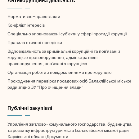
☀
🌙
Антикорупційна діяльність
Нормативно-правові акти
Конфлікт інтересів
A−
A
A+
Спеціально уповноважені суб’єкти у сфері протидії корупції
Правила етичної поведінки
Відповідальність за кримінальні корупційні та пов’язані з
корупцією правопорушення, адміністративні
правопорушення, пов’язані з корупцією
🌈 Кольорові
⚪ Чорно-білі
❌ Приховати
Організація роботи з повідомленнями про корупцію
Проходження перевірки посадових осіб Балаклійської міської
ради згідно ЗУ “Про очищення влади”
➖ Сховати панель
Публічні закупівлі
✖ Скинути налаштування
Упраління житлово-комунального господарства, будівництва
та розвитку інфраструктури міста Балаклійської міської ради
Харківської області Документи