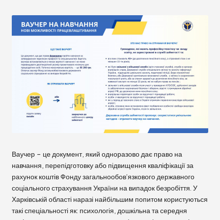
ь
к
а
М
В
А
Ваучер – це документ, який одноразово дає право на
навчання, перепідготовку або підвищення кваліфікації за
рахунок коштів Фонду загальнообов’язкового державного
соціального страхування України на випадок безробіття. У
Харківській області наразі найбільшим попитом користуються
такі спеціальності як: психологія, дошкільна та середня