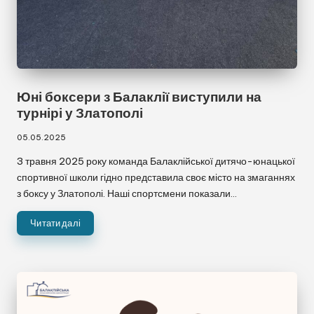
Юні боксери з Балаклії виступили на
турнірі у Златополі
05.05.2025
☀
🌙
3 травня 2025 року команда Балаклійської дитячо-юнацької
спортивної школи гідно представила своє місто на змаганнях
з боксу у Златополі. Наші спортсмени показали…
Читати далі
A−
A
A+
🌈 Кольорові
⚪ Чорно-білі
❌ Приховати