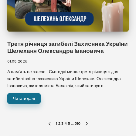
➖ Сховати панель
✖ Скинути налаштування
Третя річниця загибелі Захисника України
Шелеханя Олександра Івановича
01.08.2026
А пам’ять не згасає… Сьогодні минає третя річниця з дня
загибелі воїна-захисника України Шелеханя Олександра
Івановича, жителя міста Балаклія, який загинув в…
Читати далі
Пагінація
1
2
3
4
5
…
510
ПОПЕРЕДНЯ
НАСТУПНА
записів
СТОРІНКА
СТОРІНКА