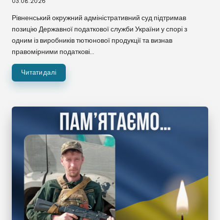
03.08.2026
Рівненський окружний адміністративний суд підтримав
позицію Державної податкової служби України у спорі з
одним із виробників тютюнової продукції та визнав
правомірними податкові…
Читати далі
☀
🌙
A−
A
A+
🌈 Кольорові
⚪ Чорно-білі
❌ Приховати