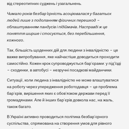
від стереотипних суджень і узагальнень.
Чимало років безбар’єрність асоціювалася у багатьох
людей лише з подоланням фізичних перешкод –
облаштуванням пандусів і підіймачів. Насправді ж це
поняття ширше і стосується, без перебільшення,
кожного.
Так, більшість щоденних дій для людини з інвалідністю – це
важке випробування, яке найчастіше доводиться проходити
самостійно. Кожен крок супроводжується бар’єрами: у під’їзді
– сходинки, в автобусі – незручні посадкові майданчики.
Ситуації, коли людина з інвалідністю не може влаштуватися
на роботу через упередження роботодавця – це проблема
бар’єрів, вирішення яких є обов’язком держави перед її
громадянами. Але й інших бар’єрів довкола нас, на жаль,
також багато.
В Україні активно проводиться політика безбар’єрного
суспільства, спрямована на створення умов для рівного