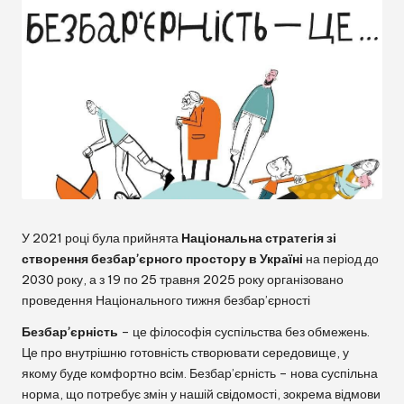
ь
к
а
М
В
А
У 2021 році була прийнята
Національна стратегія зі
створення безбар’єрного простору в Україні
на період до
2030 року, а з 19 по 25 травня 2025 року організовано
проведення Національного тижня безбар’єрності
Безбар’єрність
– це філософія суспільства без обмежень.
Це про внутрішню готовність створювати середовище, у
якому буде комфортно всім. Безбар’єрність – нова суспільна
норма, що потребує змін у нашій свідомості, зокрема відмови