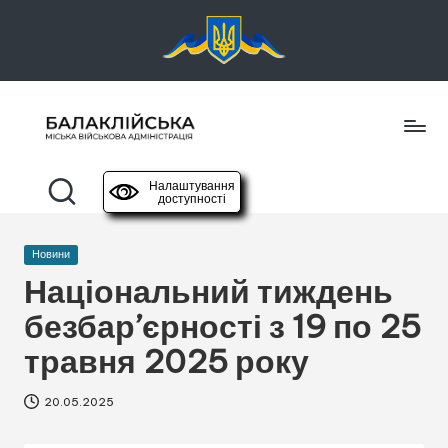
Перейти
до
вмісту
Б
офіційний
сайт
а
Налаштування
доступності
л
Опубліковано
Новини
а
у
Національний тиждень
к
безбар’єрності з 19 по 25
л
травня 2025 року
і
й
20.05.2025
с