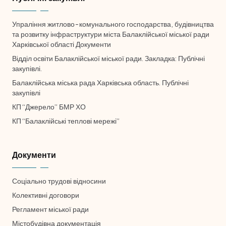
🌈 Кольорові
⚪ Чорно-білі
❌ Приховати
Упраління житлово-комунального господарства, будівництва
та розвитку інфраструктури міста Балаклійської міської ради
Харківської області Документи
Відділ освіти Балаклійської міської ради. Закладка: Публічні
закупівлі.
➖ Сховати панель
Балаклійська міська рада Харківська область. Публічні
закупівлі
✖ Скинути налаштування
КП “Джерело” БМР ХО
КП “Балаклійські теплові мережі”
Документи
Соціально трудові відносини
Колективні договори
Регламент міської ради
Містобудівна документація