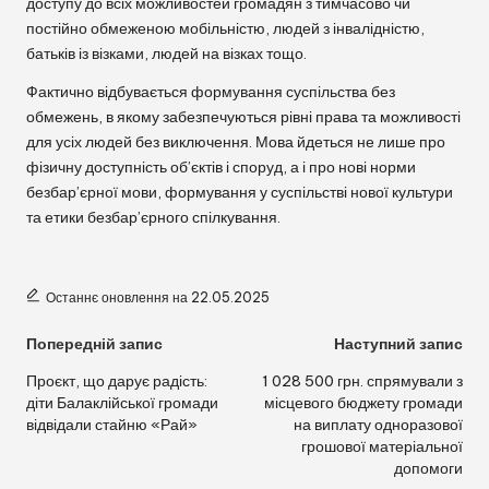
доступу до всіх можливостей громадян з тимчасово чи
постійно обмеженою мобільністю, людей з інвалідністю,
батьків із візками, людей на візках тощо.
Фактично відбувається формування суспільства без
обмежень, в якому забезпечуються рівні права та можливості
для усіх людей без виключення. Мова йдеться не лише про
фізичну доступність об’єктів і споруд, а і про нові норми
безбар’єрної мови, формування у суспільстві нової культури
та етики безбар’єрного спілкування.
Останнє оновлення на 22.05.2025
Навігація
Попередній запис
Наступний запис
по
Проєкт, що дарує радість:
1 028 500 грн. спрямували з
діти Балаклійської громади
місцевого бюджету громади
запису
відвідали стайню «Рай»
на виплату одноразової
грошової матеріальної
допомоги