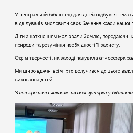
У центральній бібліотеці для дітей відбувся тема
відвідувачів висловити своє бачення краси нашої
Діти з натхненням малювали Землю, передаючи на п
природи та розуміння необхідності її захисту.
Окрім творчості, на заході панувала атмосфера рад
Ми щиро вдячні всім, хто долучився до цього важли
виховання дітей.
З нетерпінням чекаємо на нові зустрічі у бібліо