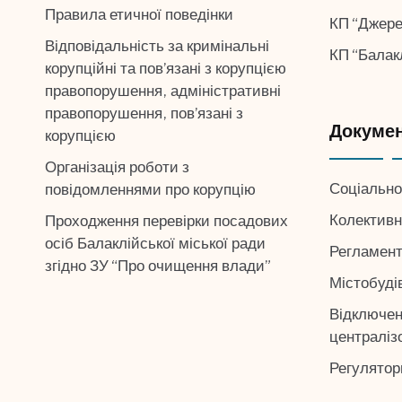
Правила етичної поведінки
КП “Джер
Відповідальність за кримінальні
КП “Балакл
корупційні та пов’язані з корупцією
правопорушення, адміністративні
правопорушення, пов’язані з
Докуме
корупцією
Організація роботи з
Соціально
повідомленнями про корупцію
Колективн
Проходження перевірки посадових
осіб Балаклійської міської ради
Регламент
згідно ЗУ “Про очищення влади”
Містобуді
Відключен
централіз
Регулятор