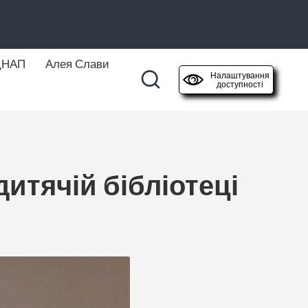
ЦНАП
Алея Слави
Налаштування
доступності
дитячій бібліотеці