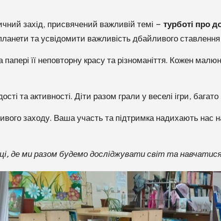
тичний захід, присвячений важливій темі –
турботі про д
 планети та усвідомити важливість дбайливого ставлення
апері її неповторну красу та різноманіття. Кожен малюн
ості та активності. Діти разом грали у веселі ігри, бага
вого заходу. Ваша участь та підтримка надихають нас на 
теці, де ми разом будемо досліджувати світ та навчатис
☀
🌙