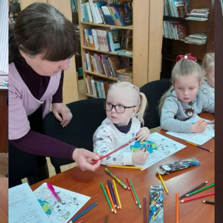
A−
A
A+
🌈 Кольорові
⚪ Чорно-білі
❌ Приховати
✖ Скинути
➖ Сховати панель
налаштування