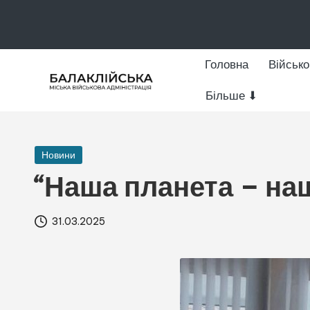
Перейти
до
Головна
Військо
вмісту
Більше ⬇
Б
офіційний
сайт
а
Опубліковано
Новини
л
у
“Наша планета – наш 
а
к
31.03.2025
л
і