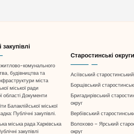
 закупівлі
Старостинські округ
 житлово-комунального
тва, будівництва та
Асіївський старостинський
інфраструктури міста
Борщівський старостинськ
кої міської ради
Бригадирівський старости
ої області Документи
округ
іти Балаклійської міської
Вербівський старостинськи
адка: Публічні закупівлі.
Волохово – Ярський старо
ька міська рада Харківська
округ
ублічні закупівлі