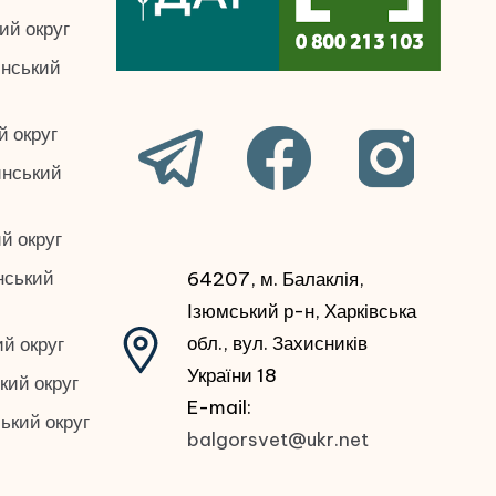
ий округ
инський
й округ
инський
й округ
нський
64207, м. Балаклія,
Ізюмський р-н, Харківська
обл., вул. Захисників
й округ
України 18
кий округ
E-mail:
ький округ
balgorsvet@ukr.net