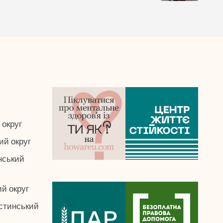
и
 округ
ий округ
нський
й округ
стинський