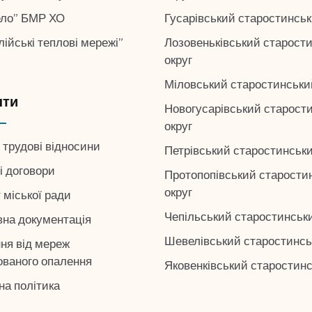
Гусарівський старостинськ
ело” БМР ХО
Лозовеньківський старост
ійські теплові мережі”
округ
Міловський старостинськи
нти
Новогусарівський старост
округ
 трудові відносини
Петрівський старостинськи
і договори
Протопопівський старости
округ
 міської ради
Чепільський старостинськи
вна документація
Шевелівський старостинсь
ня від мереж
ованого опалення
Яковенківський старостинс
на політика