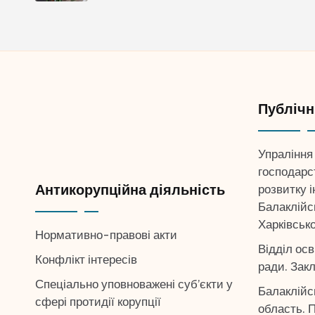
Публічні
Упраління
господарс
Антикорупційна діяльність
розвитку 
Балаклійсь
Харківськ
Нормативно-правові акти
Відділ осв
Конфлікт інтересів
ради. Закл
Спеціально уповноважені суб’єкти у
Балаклійс
сфері протидії корупції
область. П