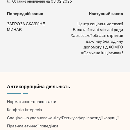
Останнє оновлення на 03.02.2025
Навігація
Попередній запис
Наступний запис
по
ЗАГРОЗА СКАЗУ НЕ
Центр соціальних служб
МИНАЄ
Балаклійської міської ради
запису
Харківської області отримав
важливу благодійну
☀
🌙
допомогу від ХОМГО
«Освічена ініціатива»!
A−
A
A+
Антикорупційна діяльність
Нормативно-правові акти
🌈 Кольорові
⚪ Чорно-білі
❌ Приховати
Конфлікт інтересів
Спеціально уповноважені суб’єкти у сфері протидії корупції
Правила етичної поведінки