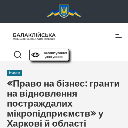
Перейти
до
вмісту
Б
офіційний
сайт
а
Налаштування
доступності
л
Опубліковано
Новини
а
у
«Право на бізнес: гранти
к
на відновлення
л
постраждалих
і
мікропідприємств» у
й
Харкові й області
с