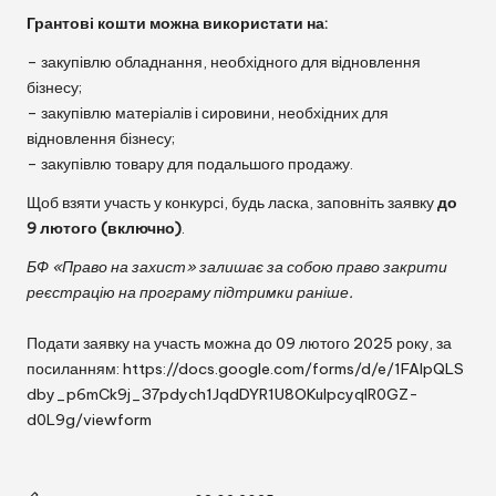
Грантові кошти можна використати на:
– закупівлю обладнання, необхідного для відновлення
бізнесу;
– закупівлю матеріалів і сировини, необхідних для
відновлення бізнесу;
– закупівлю товару для подальшого продажу.
Щоб взяти участь у конкурсі, будь ласка, заповніть заявку
до
9 лютого (включно)
.
БФ «Право на захист» залишає за собою право закрити
реєстрацію на програму підтримки раніше.
Подати заявку на участь можна до 09 лютого 2025 року, за
посиланням:
https://docs.google.com/forms/d/e/1FAIpQLS
dby_p6mCk9j_37pdych1JqdDYR1U8OKulpcyqIR0GZ-
d0L9g/viewform