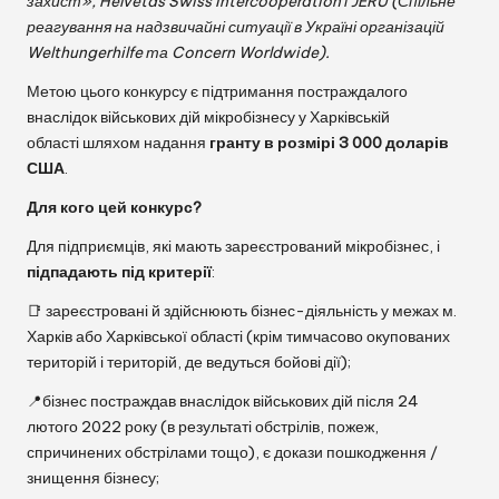
захист», Helvetas Swiss Intercooperation і JERU (Спільне
реагування на надзвичайні ситуації в Україні організацій
Welthungerhilfe та Concern Worldwide).
Метою цього конкурсу є підтримання постраждалого
внаслідок військових дій мікробізнесу у Харківській
області шляхом надання
гранту в розмірі 3 000 доларів
США
.
Для кого цей конкурс?
Для підприємців, які мають зареєстрований мікробізнес, і
підпадають під критерії
:
📑 зареєстровані й здійснюють бізнес-діяльність у межах м.
Харків або Харківської області (крім тимчасово окупованих
територій і територій, де ведуться бойові дії);
📍бізнес постраждав внаслідок військових дій після 24
лютого 2022 року (в результаті обстрілів, пожеж,
спричинених обстрілами тощо), є докази пошкодження /
знищення бізнесу;