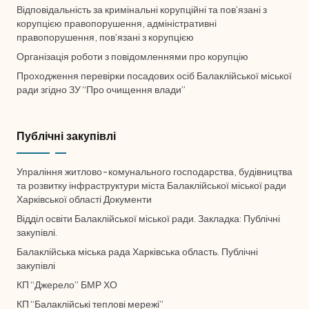
Відповідальність за кримінальні корупційні та пов’язані з
➖ Сховати панель
корупцією правопорушення, адміністративні
правопорушення, пов’язані з корупцією
✖ Скинути налаштування
Організація роботи з повідомленнями про корупцію
Проходження перевірки посадових осіб Балаклійської міської
ради згідно ЗУ “Про очищення влади”
Публічні закупівлі
Упраління житлово-комунального господарства, будівництва
та розвитку інфраструктури міста Балаклійської міської ради
Харківської області Документи
Відділ освіти Балаклійської міської ради. Закладка: Публічні
закупівлі.
Балаклійська міська рада Харківська область. Публічні
закупівлі
КП “Джерело” БМР ХО
КП “Балаклійські теплові мережі”