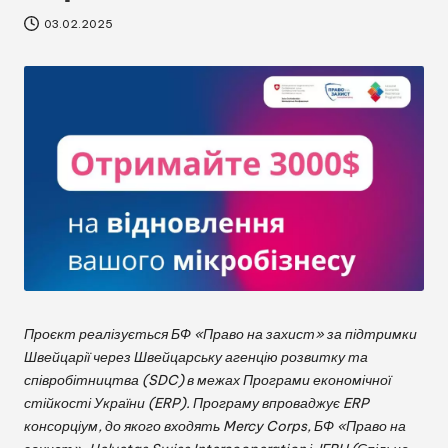
ь
03.02.2025
к
а
М
В
А
Проєкт реалізується БФ «Право на захист» за підтримки
Швейцарії через Швейцарську агенцію розвитку та
співробітництва (SDC) в межах Програми економічної
стійкості України (ERP). Програму впроваджує ERP
консорціум, до якого входять Mercy Corps, БФ «Право на