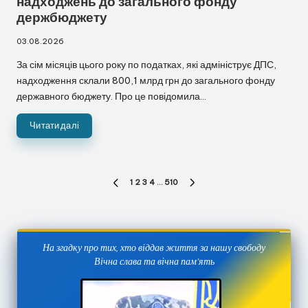
надходжень до загального фонду
держбюджету
03.08.2026
За сім місяців цього року по податках, які адмініструє ДПС,
надходження склали 800,1 млрд грн до загального фонду
державного бюджету. Про це повідомила…
Читати далі
Пагінація
1
2
3
4
…
510
ПОПЕРЕДНЯ
НАСТУПНА
записів
СТОРІНКА
СТОРІНКА
На згадку про тих, хто віддав життя за нашу свободу
Вічна слава та вічна пам'ять