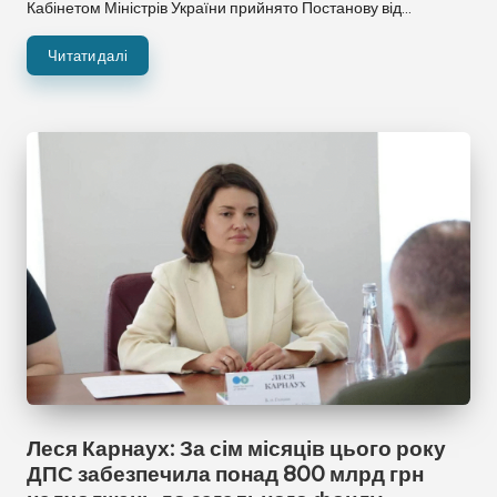
Кабінетом Міністрів України прийнято Постанову від…
Читати далі
🌈 Кольорові
⚪ Чорно-білі
❌ Приховати
➖ Сховати панель
✖ Скинути налаштування
Леся Карнаух: За сім місяців цього року
ДПС забезпечила понад 800 млрд грн