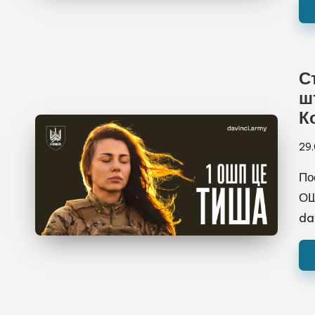
С
ш
К
29
По
ОШ
da