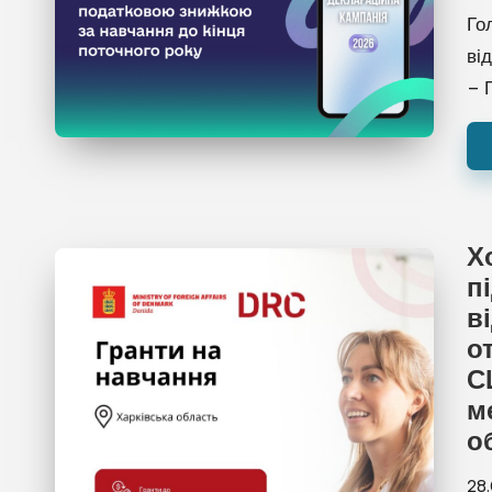
Го
ві
– 
Х
п
в
о
С
м
о
28