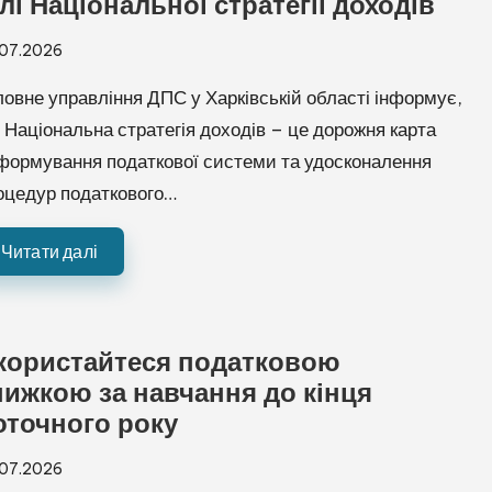
ілі Національної стратегії доходів
🌈 Кольорові
⚪ Чорно-білі
❌ Приховати
.07.2026
ловне управління ДПС у Харківській області інформує,
 Національна стратегія доходів – це дорожня карта
формування податкової системи та удосконалення
✖ Скинути
оцедур податкового…
➖ Сховати панель
налаштування
Читати далі
користайтеся податковою
нижкою за навчання до кінця
оточного року
.07.2026