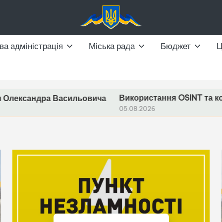
ва адміністрація
Міська рада
Бюджет
Використання OSINT та конфіденційної інформа
овича
05.08.2026