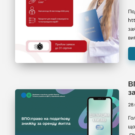
По
ht
за
ви
В
з
28
Го
що