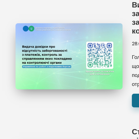
В
з
з
к
28
Го
що
по
от
С