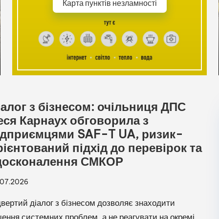
Карта пунктів незламності
іалог з бізнесом: очільниця ДПС
еся Карнаух обговорила з
ідприємцями SAF-T UA, ризик-
рієнтований підхід до перевірок та
досконалення СМКОР
.07.2026
двертий діалог з бізнесом дозволяє знаходити
шення системних проблем, а не реагувати на окремі