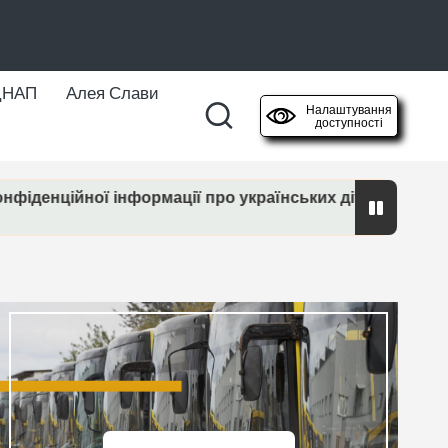
ЦНАП
Алея Слави
Налаштування
доступності
ції про українських дітей у кримінальних провадження