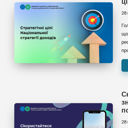
ц
28
Го
що
ре
пр
С
з
п
28