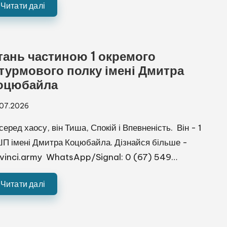
Читати далі
тань частиною 1 окремого
турмового полку імені Дмитра
оцюбайла
.07.2026
серед хаосу, він Тиша, Спокій і Впевненість. Він - 1
П імені Дмитра Коцюбайла. Дізнайся більше -
vinci.army WhatsApp/Signal: 0 (67) 549…
Читати далі