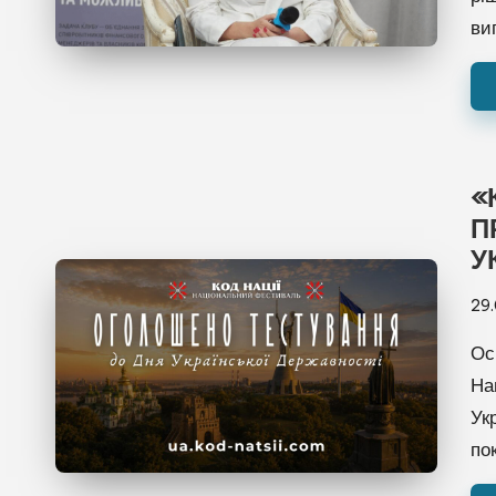
ви
«
П
У
29
Ос
На
Ук
по