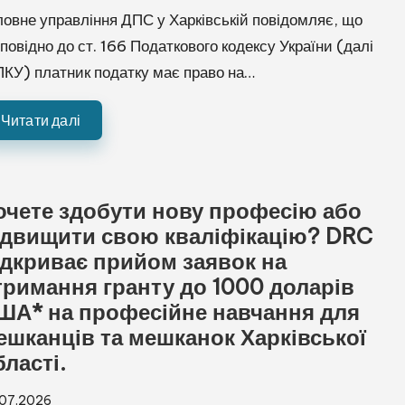
ловне управління ДПС у Харківській повідомляє, що
дповідно до ст. 166 Податкового кодексу України (далі
ПКУ) платник податку має право на…
Читати далі
очете здобути нову професію або
ідвищити свою кваліфікацію? DRC
ідкриває прийом заявок на
тримання гранту до 1000 доларів
ША* на професійне навчання для
ешканців та мешканок Харківської
бласті.
.07.2026