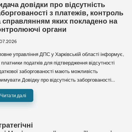
идача довідки про відсутність
аборгованості з платежів, контроль
а справлянням яких покладено на
онтролюючі органи
.07.2026
ловне управління ДПС у Харківській області інформує,
 платники податків для підтвердження відсутності
даткової заборгованості мають можливість
☀
🌙
римувати Довідку про відсутність заборгованості…
Читати далі
A−
A
A+
тратегічні