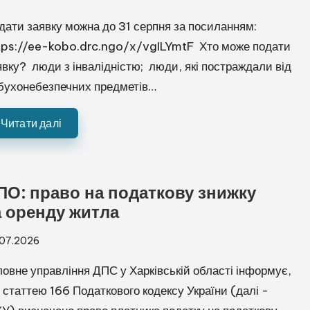
дати заявку можна до 31 серпня за посиланням:
tps://ee-kobo.drc.ngo/x/vgILYmtF Хто може подати
явку? люди з інвалідністю; люди, які постраждали від
бухонебезпечних предметів…
Читати далі
ПО: право на податкову знижку
а оренду житла
.07.2026
ловне управління ДПС у Харківській області інформує,
 статтею 166 Податкового кодексу України (далі -